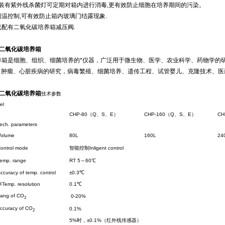
内装有紫外线杀菌灯可定期对箱内进行消毒,更有效防止细胞在培养期间的污染。
用门温控制,可有效防止箱内玻璃门结露现象.
内已配有二氧化碳培养箱减压阀.
80二氧化碳培养箱
培养箱是细胞、组织、细菌培养的*仪器，广泛用于微生物、医学、农业科学、药物学的
、肿瘤、心脏疾病的研究，病毒繁殖、细菌培养、遗传工程、试管婴儿、克隆技术、医
80二氧化碳培养箱
技术参数
el
CHP-80（Q、S、E）
CHP-160（Q、S、E）
CH
h. parameters
lume
80L
160L
24
trol mode
智能控制Inligent control
p. range
RT 5～60℃
racy of temp. control
±0.3℃
mp. resolution
0.1℃
ng of CO
0-20%
2
curacy of CO
0.1%
2
5%时，±0.1%（红外线传感器）