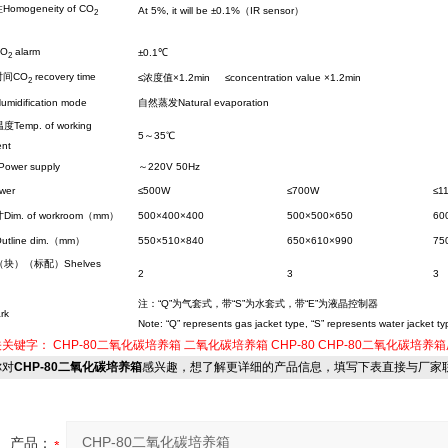
omogeneity of CO
At 5%, it will be ±0.1%（IR sensor）
2
O
alarm
±0.1℃
2
时间CO
recovery time
≤浓度值×1.2min ≤concentration value ×1.2min
2
idification mode
自然蒸发Natural evaporation
emp. of working
5～35℃
ent
wer supply
～220V 50Hz
er
≤500W
≤700W
≤1
im. of workroom（mm）
500×400×400
500×500×650
60
line dim.（mm）
550×510×840
650×610×990
75
块）（标配）Shelves
2
3
3
）
注：“Q”为气套式，带“S”为水套式，带“E”为液晶控制器
rk
Note: “Q” represents gas jacket type, “S” represents water jacket ty
关关键字：
CHP-80二氧化碳培养箱
二氧化碳培养箱
CHP-80
CHP-80二氧化碳培养
对
CHP-80二氧化碳培养箱
感兴趣，想了解更详细的产品信息，填写下表直接与厂家
产品：