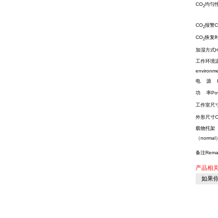
CO
均匀性H
2
CO
报警C
2
CO
恢复
2
加湿方式Hum
工作环境温度T
environm
电 源 Po
功 率Pow
工作室尺寸D
外形尺寸Out
载物托架（
（normal
备注Rema
产品相
如果你