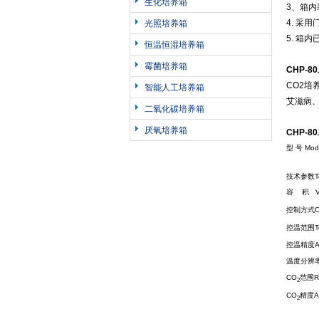
生化培养箱
3、箱
4. 采
光照培养箱
5. 箱
恒温恒湿培养箱
霉菌培养箱
CHP-
CO2
智能人工培养箱
艾滋病
二氧化碳培养箱
厌氧培养箱
CHP-
型 号 Mod
技术参数Tec
容 积 Vo
控制方式Con
控温范围Tem
控温精度Accu
温度分辨率Te
CO
范围Ra
2
CO
精度Ac
2