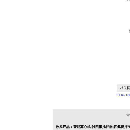
相关同
CHP-1
常
热卖产品：智能离心机;衬四氟搅拌器;四氟搅拌子