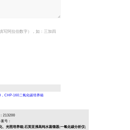
填写阿拉伯数字），如：三加四
80，CHP-160二氧化碳培养箱
13200
备案号：
生化、光照培养箱;石英亚沸高纯水蒸馏器;一氧化碳分析仪;