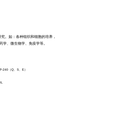
研究。如：各种组织和细胞的培养，
药学、微生物学、免疫学等。
P-240（Q、S、E）
0L