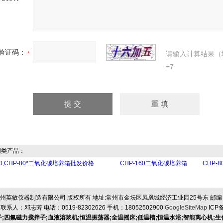
验证码：
请输入计算结果（
=7
类产品：
60,CHP-80*二氧化碳培养箱批发价格
CHP-160二氧化碳培养箱
CHP-
州英敏仪器制造有限公司 版权所有 地址:常州市金坛区凤凰城经济工业园25号东 邮编：2
联系人：邓志芳 电话：0519-82302626 手机：18052502900
GoogleSiteMap
ICP
;四氟磁力搅拌子;血液溶浆机;恒温振荡器;全温摇床;低温槽;恒温水浴;智能离心机;