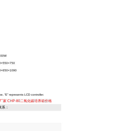
100W
0×550×750
0×650×1090
pe, “E” represents LCD controller.
箱厂家
CHP-80二氧化碳培养箱价格
联系：