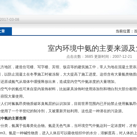
2017-03-08
2017-03-08
2017-03-08
文章
当前位置：
室内环境中氨的主要来源及
点击次数：3685 更新时间：2007-12-21
北方地区，建造住宅楼、写字楼、宾馆、饭店等的建筑施工中，常人为地在混凝土里添
剂，以防止混凝土在冬季施工时被冻裂，大大提高了施工进度。这些含有大量氨类物质
而还原成氨气从墙体中缓慢释放出来，造成室内空气中氨浓度的大量增加。
内空气中的氨也可来自室内装饰材料，比如家具涂饰时使用添加剂和增白剂大部分都用
美容院大量使用。
着人们对氟氯昂类物质破坏臭氧层的认识加深，目前世界范围内已开始禁止使用氟氯昂
经使用了一个半世纪的制冷剂，又被重新开始利用。这也是一种潜在的污染源。
境中氨的主要危害
学分类，氨属于低毒类化合物。氨是无色气体，当环境空气中氨达到一定浓度时，才有强
g／m3。氨是一种碱性物质，进入人体后可以吸收组织中的水分，溶解度高，对人体的