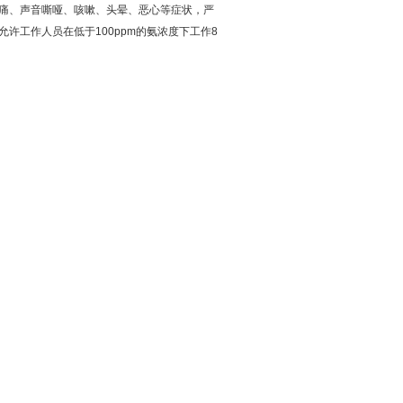
痛、声音嘶哑、咳嗽、头晕、恶心等症状，严
许工作人员在低于100ppm的氨浓度下工作8