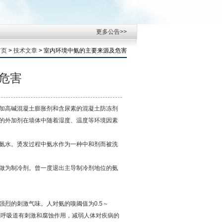
更多公告>>
首页
>
技术文章
> 室内环境中氨的主要来源及危害
危害
加高碱混凝土膨胀剂和含尿素的混凝土防冻剂
的外加剂在墙体中随着湿度、温度等环境因素
氨水。烫发过程中氨水作为一种中和剂而被洗
做为制冷剂。曾一度退出主导制冷剂地位的氨
烈的刺激气味。人对氨的嗅阈值为0.5～
上呼吸道有刺激和腐蚀作用，减弱人体对疾病的