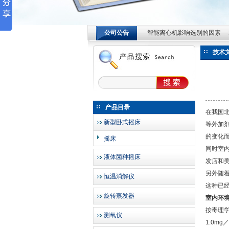
智能离心机影响选别的因素
公司公告
智能离心机影响选别的因素
常州英敏仪器制造有限公司
智能离心机影响选别的因素
技术
产品目录
在我国
新型卧式摇床
等外加
的变化
摇床
同时室
液体菌种摇床
发店和
另外随
恒温消解仪
这种已
旋转蒸发器
室内环
按毒理
测氧仪
1.0m