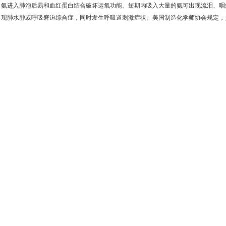
。氨进入肺泡后易和血红蛋白结合破坏运氧功能。短期内吸入大量的氨可出现流泪、咽
现肺水肿或呼吸窘迫综合症，同时发生呼吸道刺激症状。美国制造化学师协会规定，允